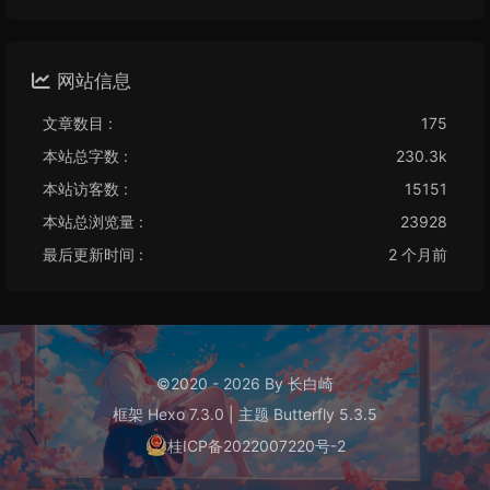
网站信息
文章数目 :
175
本站总字数 :
230.3k
本站访客数 :
15151
本站总浏览量 :
23928
最后更新时间 :
2 个月前
©2020 - 2026 By 长白崎
框架
Hexo 7.3.0
|
主题
Butterfly 5.3.5
桂ICP备2022007220号-2