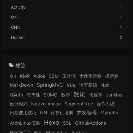
Activity
1
C++
1
CNN
1
Docker
2
标签
Git
KMP
Axios
SSM
工作流
大数字运算
模运算
SpringMVC
Vue
MarkDown
语言基础
并发
数论
OAuth
幂等性
SUMO
数学
快速幂
Jenkins
设计模式
Native-image
SegmentTree
操作系统
并发编程
日期使用技巧
NN
计算机培训
Mybatis
Hexo
ArchLinux安装
SSL
GithubActions
WebRTC
逆元
Manacher
Servlet