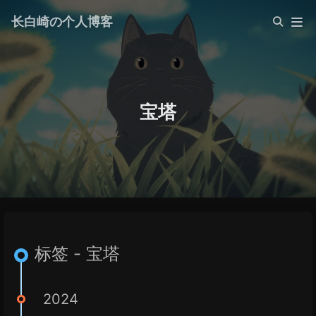
长白崎の个人博客
宝塔
标签 - 宝塔
2024