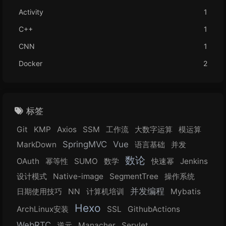
Activity
1
C++
1
CNN
1
Docker
2
标签
Git
KMP
Axios
SSM
工作流
大数字运算
模运算
SpringMVC
Vue
MarkDown
语言基础
并发
数论
OAuth
幂等性
SUMO
数学
快速幂
Jenkins
设计模式
Native-image
SegmentTree
操作系统
并发编程
日期使用技巧
NN
计算机培训
Mybatis
Hexo
ArchLinux安装
SSL
GithubActions
WebRTC
逆元
Manacher
Servlet