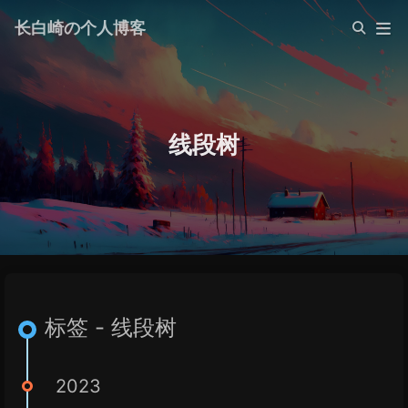
长白崎の个人博客
线段树
标签 - 线段树
2023