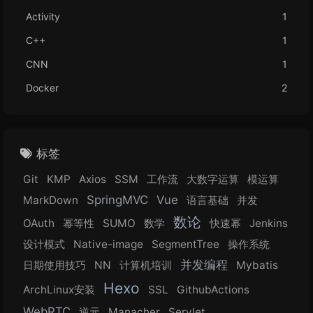
Activity
1
C++
1
CNN
1
Docker
2
标签
Git
KMP
Axios
SSM
工作流
大数字运算
模运算
SpringMVC
Vue
MarkDown
语言基础
并发
数论
OAuth
幂等性
SUMO
数学
快速幂
Jenkins
设计模式
Native-image
SegmentTree
操作系统
并发编程
日期使用技巧
NN
计算机培训
Mybatis
Hexo
ArchLinux安装
SSL
GithubActions
WebRTC
逆元
Manacher
Servlet