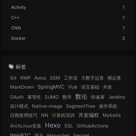
Activity
1
C++
1
CNN
1
Docker
2
标签
Git
KMP
Axios
SSM
工作流
大数字运算
模运算
SpringMVC
Vue
MarkDown
语言基础
并发
数论
OAuth
幂等性
SUMO
数学
快速幂
Jenkins
设计模式
Native-image
SegmentTree
操作系统
并发编程
日期使用技巧
NN
计算机培训
Mybatis
Hexo
ArchLinux安装
SSL
GithubActions
WebRTC
逆元
Manacher
Servlet