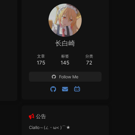
长白崎
文章
标签
分类
175
145
72
Follow Me
公告
Ciallo～(∠・ω< )⌒★