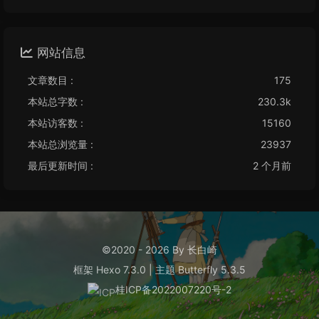
网站信息
文章数目 :
175
本站总字数 :
230.3k
本站访客数 :
15160
本站总浏览量 :
23937
最后更新时间 :
2 个月前
©2020 - 2026 By 长白崎
框架
Hexo 7.3.0
|
主题
Butterfly 5.3.5
桂ICP备2022007220号-2